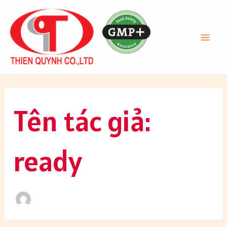
Nhảy
tới
nội
MAI
dung
ME
Tên tác giả:
ready