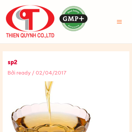
Nhảy
tới
nội
MAI
dung
ME
sp2
Bởi
ready
/
02/04/2017