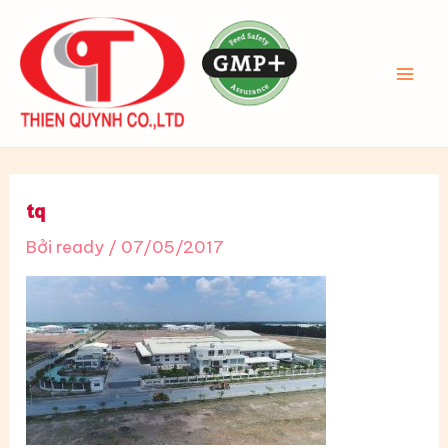
Nhảy
tới
nội
MAI
dung
ME
tq
Bởi
ready
/
07/05/2017